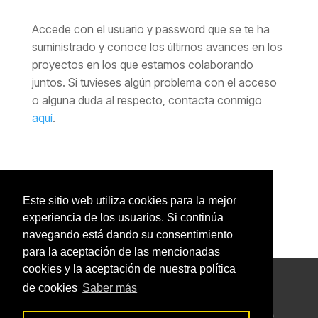
Accede con el usuario y password que se te ha
suministrado y conoce los últimos avances en los
proyectos en los que estamos colaborando
juntos. Si tuvieses algún problema con el acceso
o alguna duda al respecto, contacta conmigo
aquí
.
Este sitio web utiliza cookies para la mejor
experiencia de los usuarios. Si continúa
Sitemap
|
Cookies
|
Privacidad
navegando está dando su consentimiento
para la aceptación de las mencionadas
cookies y la aceptación de nuestra política
de cookies
Saber más
Página web oficial de Jaime Rodríguez Pérez,
diseñador gráfico, web, 3d e ilustrador freelance