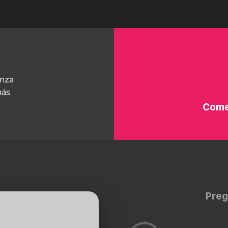
enza
más
Come
Preg