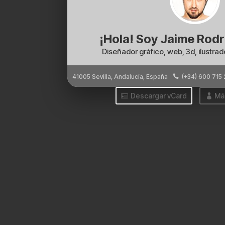
¡Hola! Soy
Jaime Rodr
Diseñador gráfico, web, 3d, ilustra
41005
Sevilla
,
Andalucía
,
España
(+34) 600 715

Descargar vCard
Má