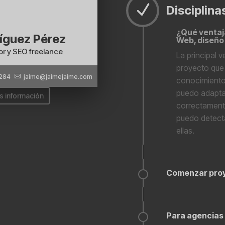
Disciplina
¿Qué ventaja
íguez Pérez
Web, diseño 
dor y SEO freelance
La principal 
proyecto que 
 284
jaime@jaimejaime.com

conocimientos
puedo adaptar
s información
correctamente
puedo detecta
ellas.
Comenzar pro
Para agencias