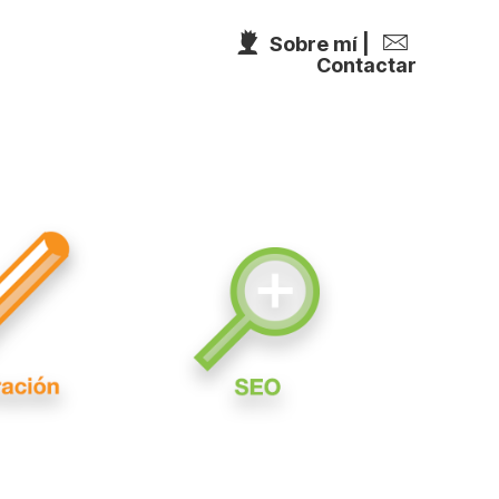
Sobre mí
|
ración
SEO
Sobre mí
Contactar
Contactar