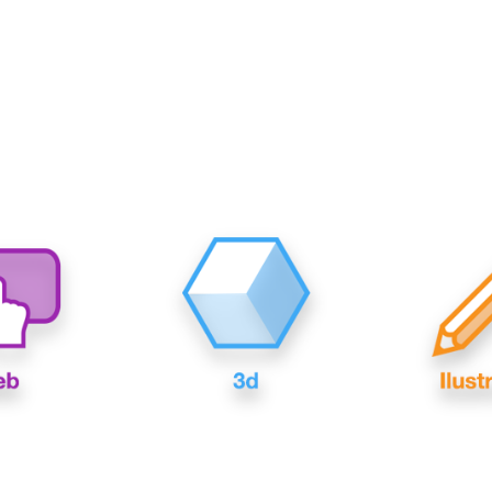
Diseño gráfico
Web
3d
Ilust