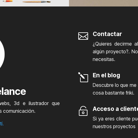
Contactar

¿Quieres decirme a
algún proyecto?. No
necesitas.
En el blog
l
Descubre lo que me a
elance
cosa bastante friki.
 webs, 3d e ilustrador que
Acceso a client

os comunicación.
Si ya eres cliente p
í.
nuestros proyectos