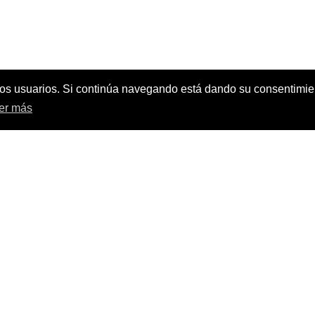
e los usuarios. Si continúa navegando está dando su consentimi
er más
C