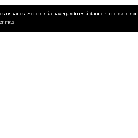
e los usuarios. Si continúa navegando está dando su consentimi
er más
C