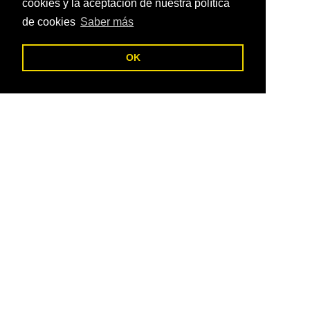
cookies y la aceptación de nuestra política
de cookies
Saber más
OK
C
Desarrollo de página web para asociación de
comerciantes de Sevilla
Desarrollo de página web para asociación de comerciantes de
Sevilla
Ver sitio web