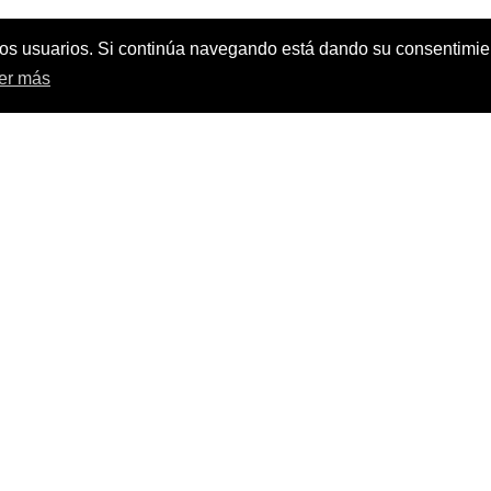
e los usuarios. Si continúa navegando está dando su consentimi
er más
C