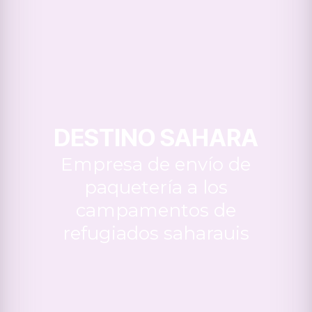
DESTINO SAHARA
Empresa de envío de
paquetería a los
campamentos de
refugiados saharauis