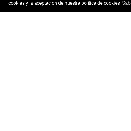
cookies y la aceptación de nuestra política de cookies
Sab
Porfolio del creador audiovisual Juan Pais qu