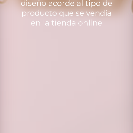
diseño acorde al tipo de
producto que se vendía
en la tienda online