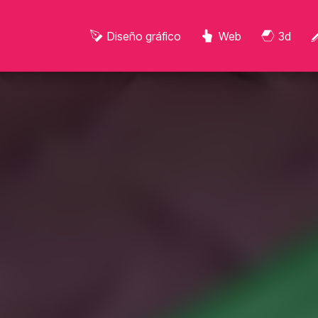
Diseño gráfico
Web
3d