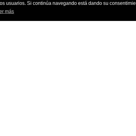
C
e los usuarios. Si continúa navegando está dando su consentimi
er más