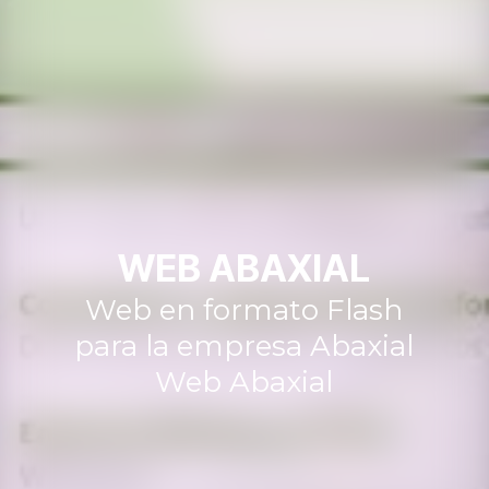
WEB ABAXIAL
Web en formato Flash
para la empresa Abaxial
Web Abaxial